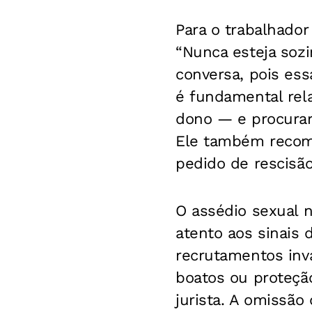
Para o trabalhador
“Nunca esteja sozi
conversa, pois ess
é fundamental rela
dono — e procurar 
Ele também recome
pedido de rescisão
O assédio sexual n
atento aos sinais 
recrutamentos inva
boatos ou proteção
jurista. A omissã