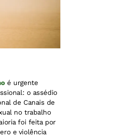
ho
é urgente
ssional: o assédio
onal de Canais de
xual no trabalho
oria foi feita por
ro e violência