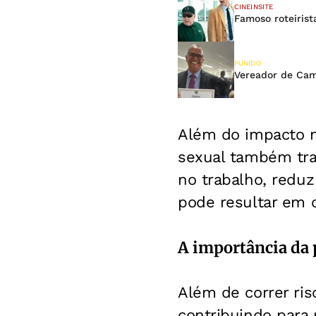
CINEINSITE
Famoso roteirist
PUNIDO
Vereador de Cam
Além do impacto ne
sexual também tra
no trabalho, reduz
pode resultar em 
A importância da p
Além de correr ri
contribuindo para 