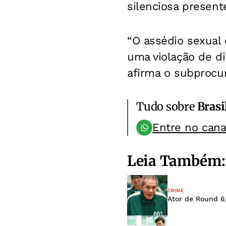
silenciosa presen
“O assédio sexual 
uma violação de di
afirma o subprocur
Tudo sobre
Brasi
Entre no can
Leia Também:
CRIME
Ator de Round 6,