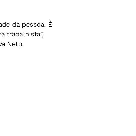
ade da pessoa. É
 trabalhista”,
va Neto.