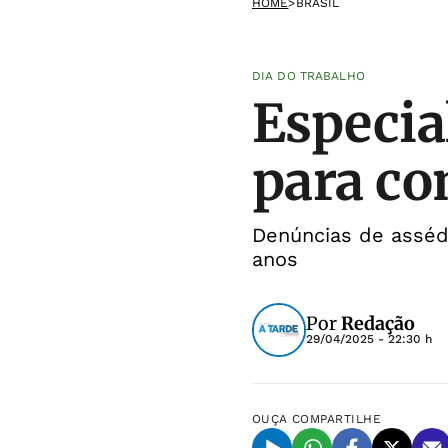
HOME
>
BRASIL
DIA DO TRABALHO
Especia
para co
Denúncias de assédi
anos
Por
Redação
29/04/2025 - 22:30 h
OUÇA
COMPARTILHE