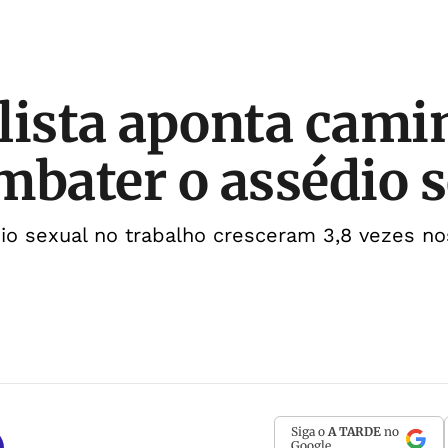
lista aponta cami
mbater o assédio 
o sexual no trabalho cresceram 3,8 vezes no
Siga o
A TARDE
no
Google