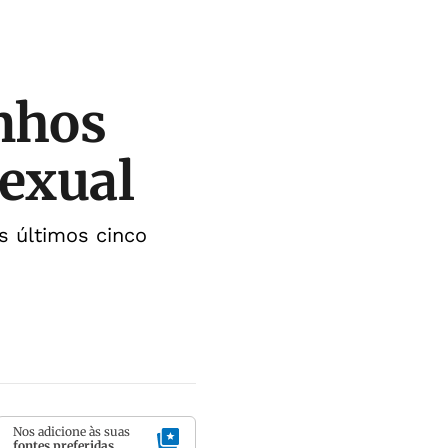
nhos
sexual
s últimos cinco
Nos adicione às suas
fontes preferidas