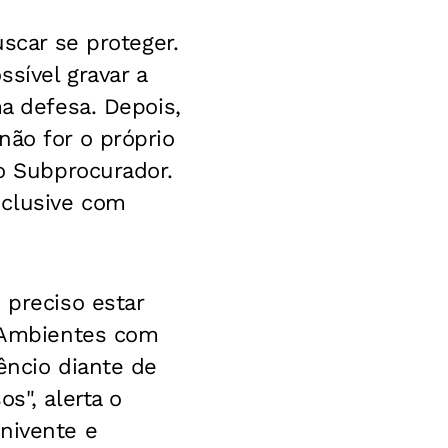
uscar se proteger.
sível gravar a
ma defesa. Depois,
não for o próprio
 o Subprocurador.
nclusive com
 preciso estar
 “Ambientes com
êncio diante de
s", alerta o
nivente e