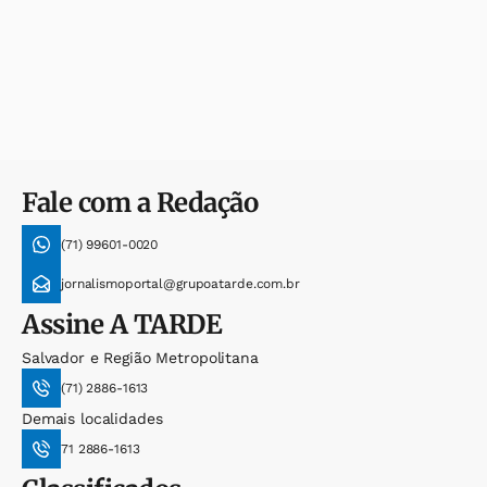
Fale com a Redação
(71) 99601-0020
jornalismoportal@grupoatarde.com.br
Assine
A TARDE
Salvador e Região Metropolitana
(71) 2886-1613
Demais localidades
71 2886-1613