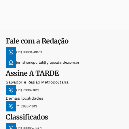
Fale com a Redação
(71) 99601-0020
jornalismoportal@grupoatarde.com.br
Assine
A TARDE
Salvador e Região Metropolitana
(71) 2886-1613
Demais localidades
71 2886-1613
Classificados
(71) 99965-8961