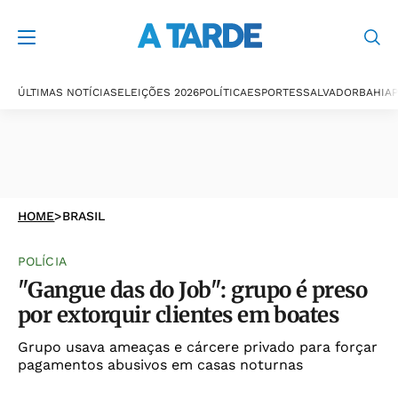
ÚLTIMAS NOTÍCIAS
ELEIÇÕES 2026
POLÍTICA
ESPORTES
SALVADOR
BAHIA
P
HOME
>
BRASIL
POLÍCIA
"Gangue das do Job": grupo é preso
por extorquir clientes em boates
Grupo usava ameaças e cárcere privado para forçar
pagamentos abusivos em casas noturnas