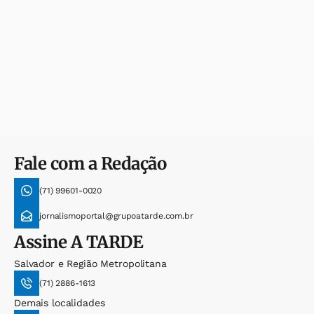
Fale com a Redação
(71) 99601-0020
jornalismoportal@grupoatarde.com.br
Assine
A TARDE
Salvador e Região Metropolitana
(71) 2886-1613
Demais localidades