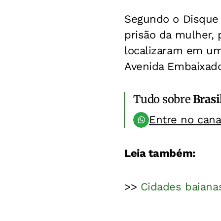
Segundo o Disque 
prisão da mulher, p
localizaram em um 
Avenida Embaixado
Tudo sobre
Brasi
Entre no can
Leia também:
>>
Cidades baiana