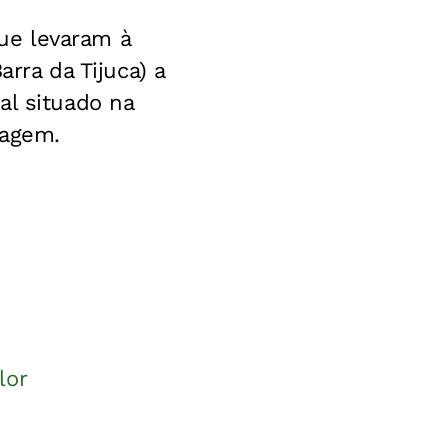
ue levaram à
arra da Tijuca) a
al situado na
dagem.
lor