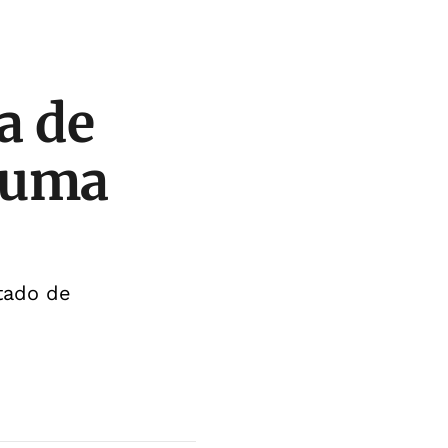
a de
a uma
tado de