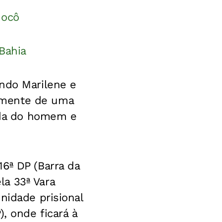
nocô
 Bahia
ando Marilene e
lmente de uma
hada do homem e
6ª DP (Barra da
a 33ª Vara
nidade prisional
, onde ficará à