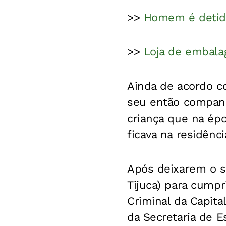
>>
Homem é detido
>>
Loja de embalag
Ainda de acordo c
seu então compan
criança que na épo
ficava na residênc
Após deixarem o sh
Tijuca) para cump
Criminal da Capita
da Secretaria de E