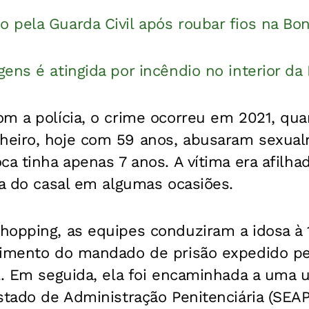
 pela Guarda Civil após roubar fios na Bo
ens é atingida por incêndio no interior da
om a polícia, o crime ocorreu em 2021, qu
heiro, hoje com 59 anos, abusaram sexua
ca tinha apenas 7 anos. A vítima era afil
ia do casal em algumas ocasiões.
opping, as equipes conduziram a idosa à 1
rimento do mandado de prisão expedido pel
l. Em seguida, ela foi encaminhada a uma u
stado de Administração Penitenciária (SEAP)