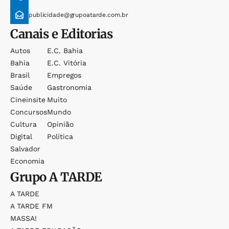
publicidade@grupoatarde.com.br
Canais e Editorias
Autos
E.c. Bahia
Bahia
E.c. Vitória
Brasil
Empregos
Saúde
Gastronomia
Cineinsite
Muito
Concursos
Mundo
Cultura
Opinião
Digital
Política
Salvador
Economia
Grupo
A TARDE
A TARDE
A TARDE FM
MASSA!