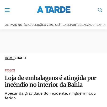
ÚLTIMAS NOTÍCIAS
ELEIÇÕES 2026
POLÍTICA
ESPORTES
SALVADOR
BAHIA
P
HOME
>
BAHIA
FOGO!
Loja de embalagens é atingida por
incêndio no interior da Bahia
Apesar da gravidade do incidente, ninguém ficou
ferido