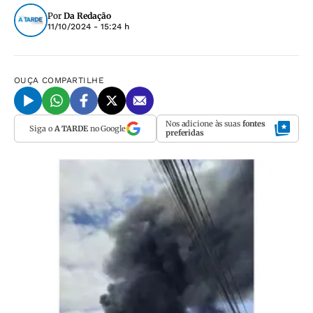
Por
Da Redação
11/10/2024 - 15:24 h
OUÇA
COMPARTILHE
Nos adicione às suas
fontes
Siga o
A TARDE
no Google
preferidas