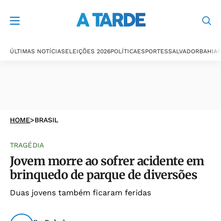
ÚLTIMAS NOTÍCIAS
ELEIÇÕES 2026
POLÍTICA
ESPORTES
SALVADOR
BAHIA
P
HOME
>
BRASIL
TRAGÉDIA
Jovem morre ao sofrer acidente em
brinquedo de parque de diversões
Duas jovens também ficaram feridas