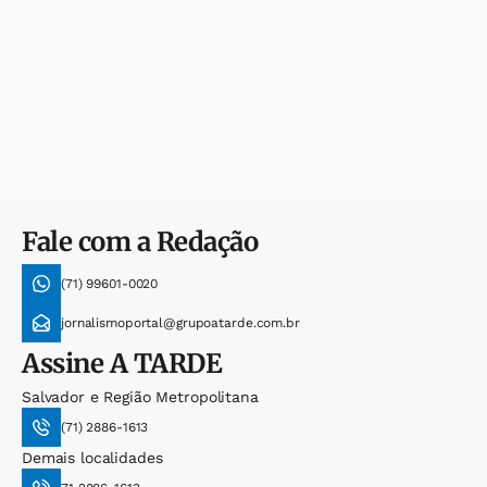
Fale com a Redação
(71) 99601-0020
jornalismoportal@grupoatarde.com.br
Assine
A TARDE
Salvador e Região Metropolitana
(71) 2886-1613
Demais localidades