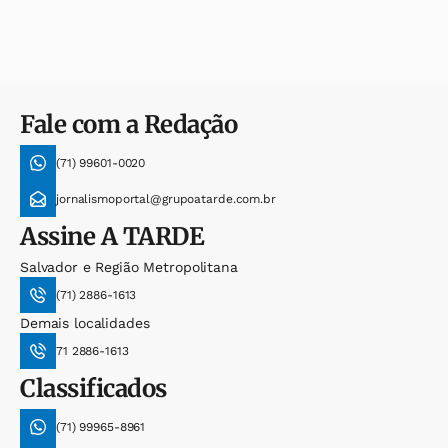
Fale com a Redação
(71) 99601-0020
jornalismoportal@grupoatarde.com.br
Assine
A TARDE
Salvador e Região Metropolitana
(71) 2886-1613
Demais localidades
71 2886-1613
Classificados
(71) 99965-8961