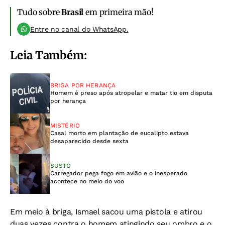
Tudo sobre
Brasil
em primeira mão!
Entre no canal do WhatsApp.
Leia Também:
BRIGA POR HERANÇA
Homem é preso após atropelar e matar tio em disputa
por herança
MISTÉRIO
Casal morto em plantação de eucalipto estava
desaparecido desde sexta
SUSTO
Carregador pega fogo em avião e o inesperado
acontece no meio do voo
Em meio à briga, Ismael sacou uma pistola e atirou
duas vezes contra o homem atingindo seu ombro e o