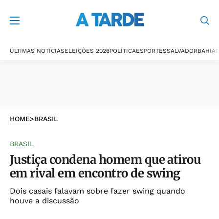
ÚLTIMAS NOTÍCIAS
ELEIÇÕES 2026
POLÍTICA
ESPORTES
SALVADOR
BAHIA
P
HOME
>
BRASIL
BRASIL
Justiça condena homem que atirou
em rival em encontro de swing
Dois casais falavam sobre fazer swing quando
houve a discussão