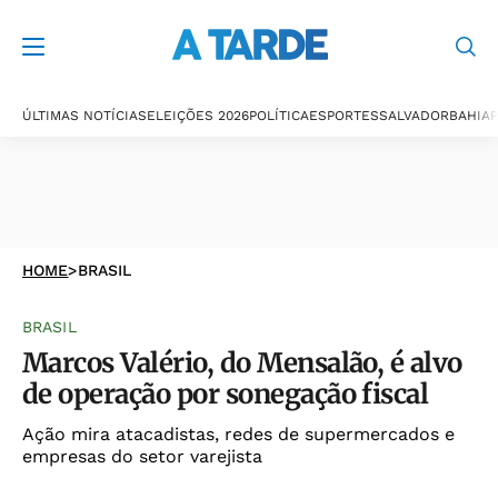
ÚLTIMAS NOTÍCIAS
ELEIÇÕES 2026
POLÍTICA
ESPORTES
SALVADOR
BAHIA
P
HOME
>
BRASIL
BRASIL
Marcos Valério, do Mensalão, é alvo
de operação por sonegação fiscal
Ação mira atacadistas, redes de supermercados e
empresas do setor varejista