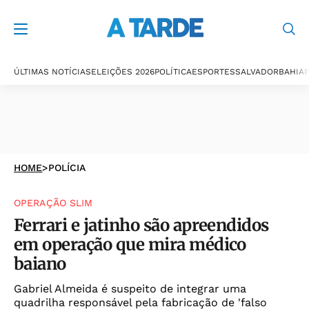
ÚLTIMAS NOTÍCIAS
ELEIÇÕES 2026
POLÍTICA
ESPORTES
SALVADOR
BAHIA
P
HOME
>
POLÍCIA
OPERAÇÃO SLIM
Ferrari e jatinho são apreendidos
em operação que mira médico
baiano
Gabriel Almeida é suspeito de integrar uma
quadrilha responsável pela fabricação de 'falso