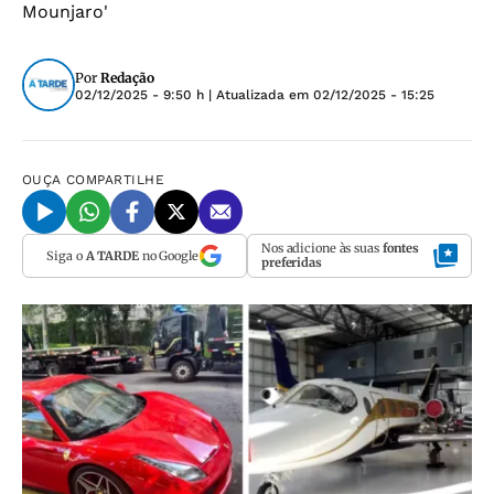
Mounjaro'
Por
Redação
02/12/2025 - 9:50 h
| Atualizada em
02/12/2025 - 15:25
OUÇA
COMPARTILHE
Nos adicione às suas
fontes
Siga o
A TARDE
no Google
preferidas