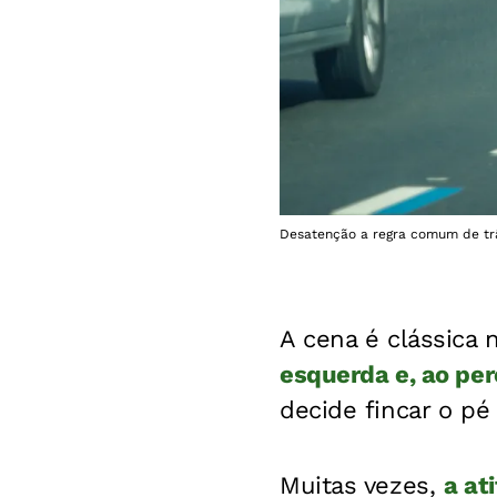
Desatenção a regra comum de trâ
A cena é clássica n
esquerda e, ao pe
decide fincar o pé 
Muitas vezes,
a at