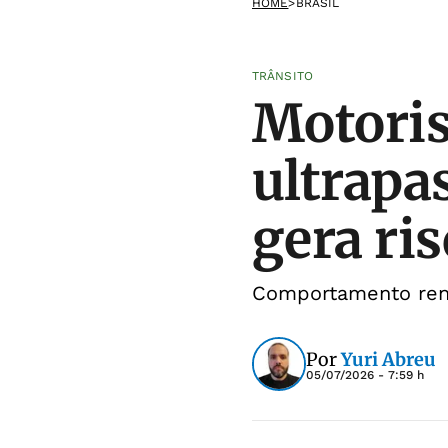
HOME
>
BRASIL
TRÂNSITO
Motoris
ultrapa
gera ri
Comportamento ren
Por
Yuri Abreu
05/07/2026 - 7:59 h