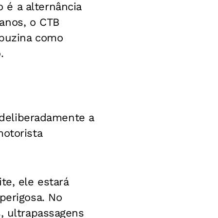
 é a alternância
banos, o CTB
 buzina como
.
r deliberadamente a
motorista
te, ele estará
perigosa. No
s, ultrapassagens