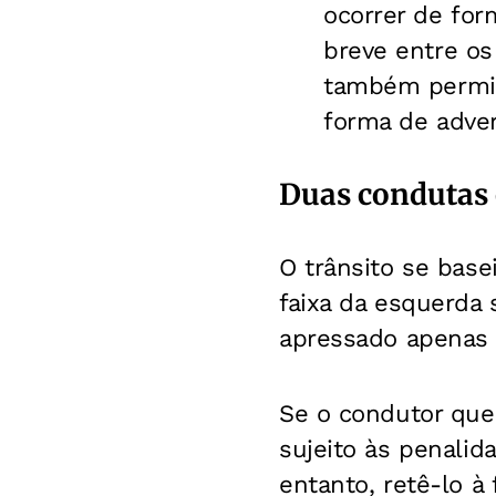
ocorrer de for
breve entre os
também permit
forma de adver
Duas condutas 
O trânsito se base
faixa da esquerda 
apressado apenas a
Se o condutor que 
sujeito às penalid
entanto, retê-lo à