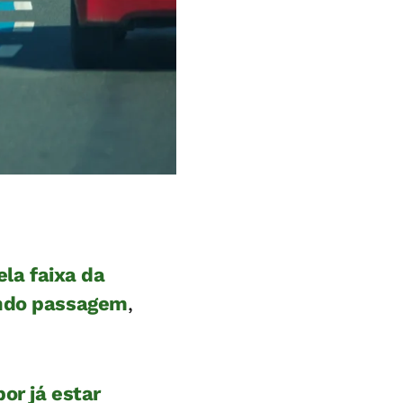
la faixa da
indo passagem
,
or já estar