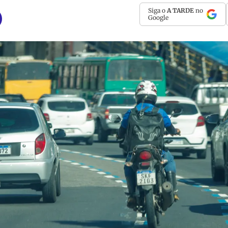
Siga o
A TARDE
no
Google