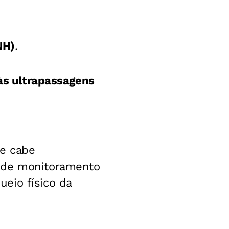
NH)
.
 às ultrapassagens
de cabe
s de monitoramento
eio físico da