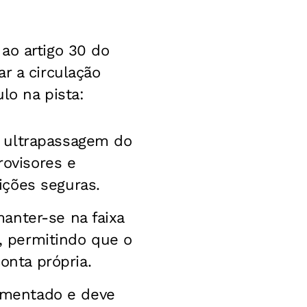
ao artigo 30 do
r a circulação
lo na pista:
e ultrapassagem do
trovisores e
ições seguras.
manter-se na faixa
, permitindo que o
onta própria.
amentado e deve