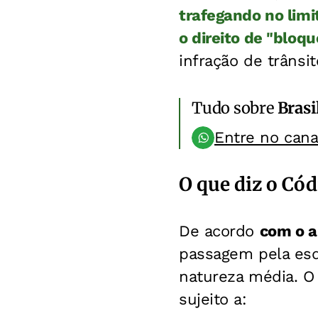
trafegando no limi
o direito de "bloq
infração de trânsit
Tudo sobre
Brasi
Entre no can
O que diz o Cód
De acordo
com o a
passagem pela esq
natureza média. O 
sujeito a: