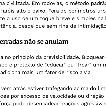
ma civilizada. Em rodovias, o método padrão
 faróis alto e baixo. Fora de perímetros ur
e o uso de um toque breve e simples na
tência, desde que sem fins de intimidação
erradas não se anulam
ia no princípio da previsibilidade. Bloquea
sob o pretexto de "educar" ou "frear" um 
diciona mais um fator de risco à via.
vem atrás estiver trafegando acima do limi
ades por excesso de velocidade ou direção 
 força pode desencadear reações agressiva