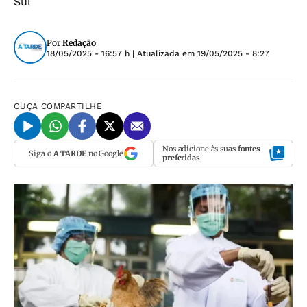
Sul
Por
Redação
18/05/2025 - 16:57 h
| Atualizada em
19/05/2025 - 8:27
OUÇA
COMPARTILHE
Nos adicione às suas
fontes
Siga o
A TARDE
no Google
preferidas