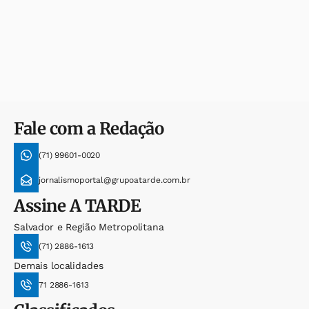
Fale com a Redação
(71) 99601-0020
jornalismoportal@grupoatarde.com.br
Assine
A TARDE
Salvador e Região Metropolitana
(71) 2886-1613
Demais localidades
71 2886-1613