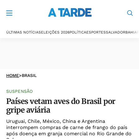
ÚLTIMAS NOTÍCIAS
ELEIÇÕES 2026
POLÍTICA
ESPORTES
SALVADOR
BAHIA
P
HOME
>
BRASIL
SUSPENSÃO
Países vetam aves do Brasil por
gripe aviária
Uruguai, Chile, México, China e Argentina
interrompem compras de carne de frango do país
após doença em granja comercial no Rio Grande do