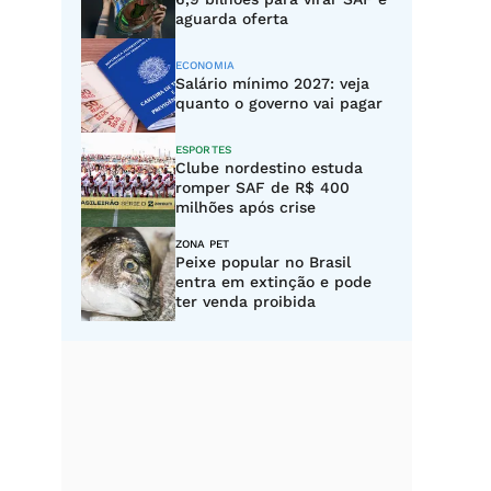
aguarda oferta
ECONOMIA
Salário mínimo 2027: veja
quanto o governo vai pagar
ESPORTES
Clube nordestino estuda
romper SAF de R$ 400
milhões após crise
ZONA PET
Peixe popular no Brasil
entra em extinção e pode
ter venda proibida