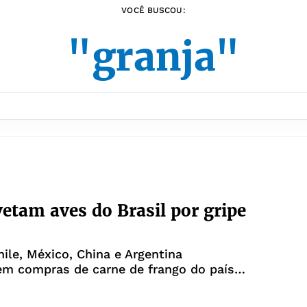
VOCÊ BUSCOU:
"granja"
vetam aves do Brasil por gripe
hile, México, China e Argentina
em compras de carne de frango do país
ça em granja comercial no Rio Grande do