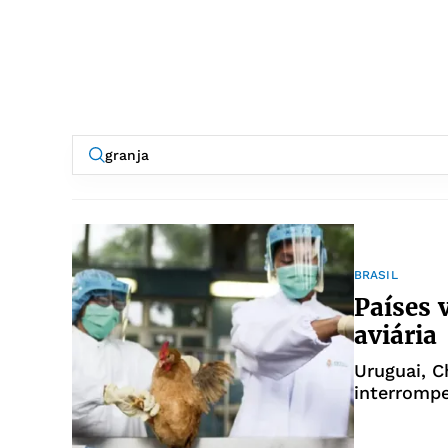
BRASIL
Países 
aviária
Uruguai, C
interromp
após doen
Sul