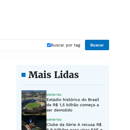
Buscar por tag
Buscar
Mais Lidas
ESPORTES
Estádio histórico do Brasil
de R$ 1,5 bilhão começa a
ser demolido
ESPORTES
Clube da Série A recusa R$
6,9 bilhões para virar SAF e