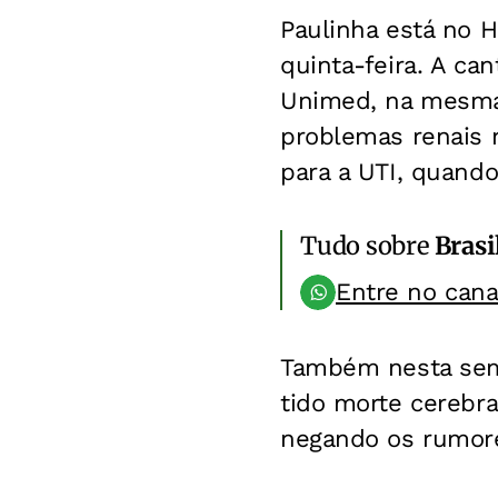
Paulinha está no H
quinta-feira. A can
Unimed, na mesma 
problemas renais m
para a UTI, quando
Tudo sobre
Brasi
Entre no can
Também nesta sema
tido morte cerebr
negando os rumor