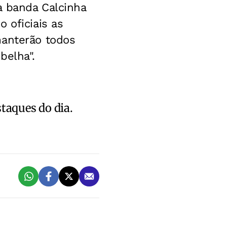
a banda Calcinha
 oficiais as
manterão todos
belha".
staques do dia.