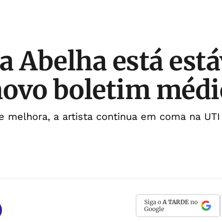
a Abelha está está
novo boletim médi
e melhora, a artista continua em coma na UTI
Siga o
A TARDE
no
Google