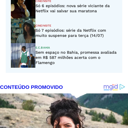
CINEINSITE
Só 6 episódios: nova série viciante da
Netflix vai salvar sua maratona
CINEINSITE
Só 7 episódios: série da Netflix com
muito suspense para terça (14/07)
E.C.BAHIA
Sem espaço no Bahia, promessa avaliada
em R$ 587 milhões acerta com o
Flamengo