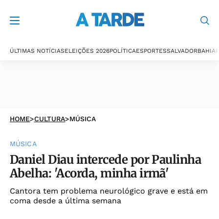
ÚLTIMAS NOTÍCIAS
ELEIÇÕES 2026
POLÍTICA
ESPORTES
SALVADOR
BAHIA
P
HOME
>
CULTURA
>
MÚSICA
MÚSICA
Daniel Diau intercede por Paulinha
Abelha: 'Acorda, minha irmã'
Cantora tem problema neurológico grave e está em
coma desde a última semana