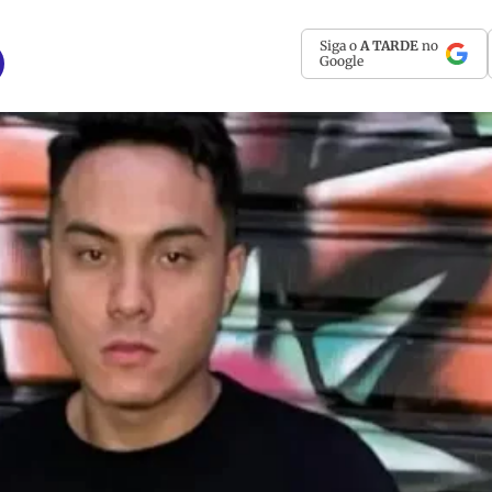
Siga o
A TARDE
no
Google