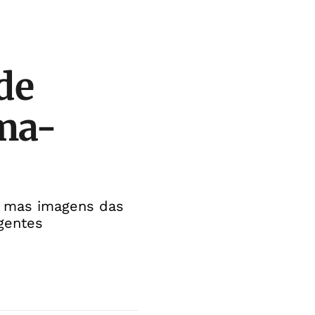
de
ima-
, mas imagens das
gentes