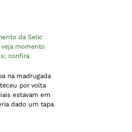
ento da Selic
; veja momento
s; confira
upa na madrugada
teceu por volta
ciais estavam em
eria dado um tapa