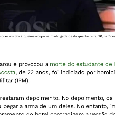
o com um tiro à queima-roupa na madrugada desta quarta-feira, 20, na Zona
parou e provocou a
morte do estudante de 
Acosta
, de 22 anos, foi indiciado por homic
ilitar (IPM).
prestaram depoimento. No depoimento, os
u pegar a arma de um deles. No entanto, 
ramento do hotel contradizem a versão do