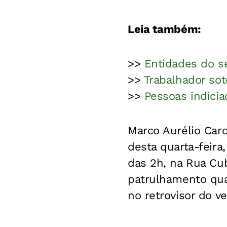
Leia também:
>>
Entidades do s
>>
Trabalhador so
>>
Pessoas indicia
Marco Aurélio Car
desta quarta-feira
das 2h, na Rua Cub
patrulhamento qua
no retrovisor do v