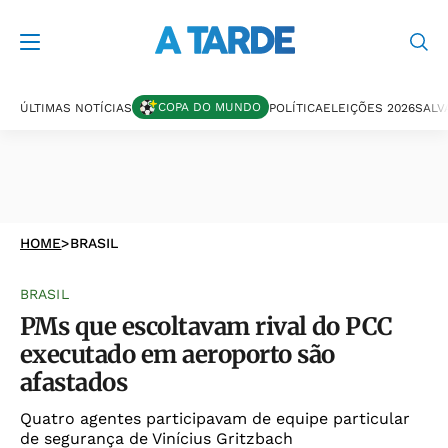
COPA DO MUNDO
ÚLTIMAS NOTÍCIAS
POLÍTICA
ELEIÇÕES 2026
SALV
HOME
>
BRASIL
BRASIL
PMs que escoltavam rival do PCC
executado em aeroporto são
afastados
Quatro agentes participavam de equipe particular
de segurança de Vinícius Gritzbach