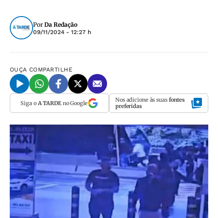
Por
Da Redação
09/11/2024 - 12:27 h
OUÇA
COMPARTILHE
Nos adicione às suas
fontes
Siga o
A TARDE
no Google
preferidas