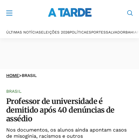
ÚLTIMAS NOTÍCIAS
ELEIÇÕES 2026
POLÍTICA
ESPORTES
SALVADOR
BAHIA
P
HOME
>
BRASIL
BRASIL
Professor de universidade é
demitido após 40 denúncias de
assédio
Nos documentos, os alunos ainda apontam casos
de misoginia, racismos e outros