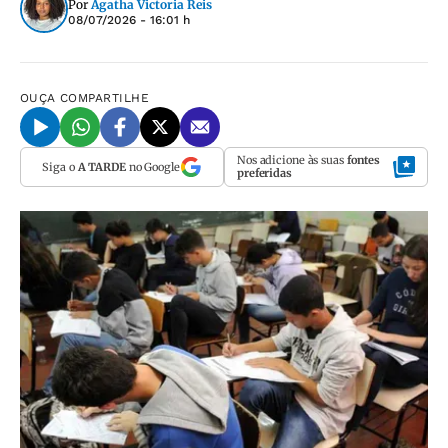
Por
Agatha Victoria Reis
08/07/2026 - 16:01 h
OUÇA
COMPARTILHE
Nos adicione às suas
fontes
Siga o
A TARDE
no Google
preferidas