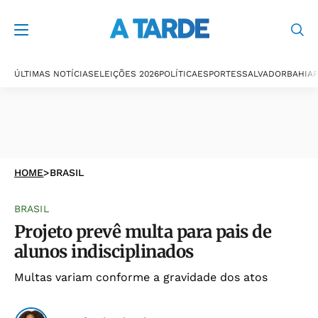
ÚLTIMAS NOTÍCIAS
ELEIÇÕES 2026
POLÍTICA
ESPORTES
SALVADOR
BAHIA
P
HOME
>
BRASIL
BRASIL
Projeto prevê multa para pais de
alunos indisciplinados
Multas variam conforme a gravidade dos atos