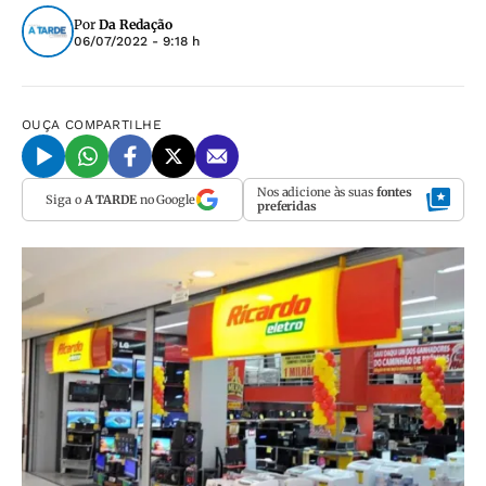
Por
Da Redação
06/07/2022 - 9:18 h
OUÇA
COMPARTILHE
Nos adicione às suas
fontes
Siga o
A TARDE
no Google
preferidas