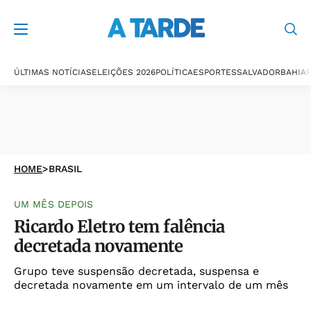
ÚLTIMAS NOTÍCIAS
ELEIÇÕES 2026
POLÍTICA
ESPORTES
SALVADOR
BAHIA
P
HOME
>
BRASIL
UM MÊS DEPOIS
Ricardo Eletro tem falência
decretada novamente
Grupo teve suspensão decretada, suspensa e
decretada novamente em um intervalo de um mês