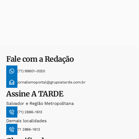
Fale com a Redação
(71) 99601-0020
jornalismoportal@grupoatarde.com.br
Assine
A TARDE
Salvador e Região Metropolitana
(71) 2886-1613
Demais localidades
71 2886-1613