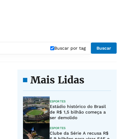
"
Buscar por tag
Buscar
Mais Lidas
ESPORTES
Estádio histórico do Brasil
de R$ 1,5 bilhão começa a
ser demolido
ESPORTES
Clube da Série A recusa R$
6,9 bilhões para virar SAF e