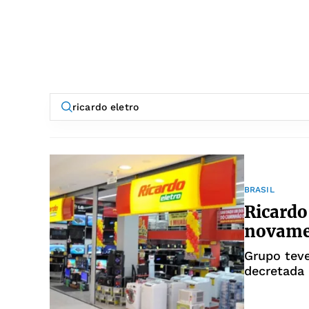
BRASIL
Ricardo
novame
Grupo tev
decretada