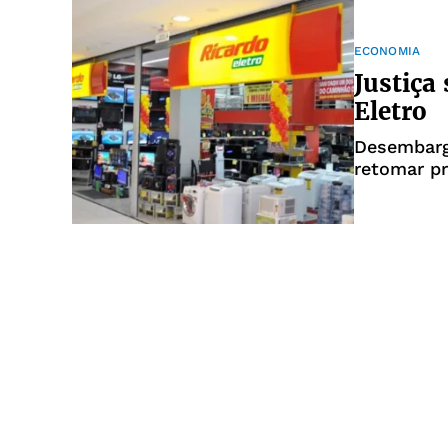
ECONOMIA
Justiça
Eletro
Desembarg
retomar pr