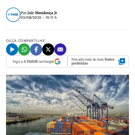
Por
Jair Mendonça Jr
02/08/2025 - 15:11 h
OUÇA
COMPARTILHE
Nos adicione às suas
fontes
Siga o
A TARDE
no Google
preferidas