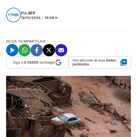
Por
AFP
19/10/2024 - 16:08 h
OUÇA
COMPARTILHE
Nos adicione às suas
fontes
Siga o
A TARDE
no Google
preferidas