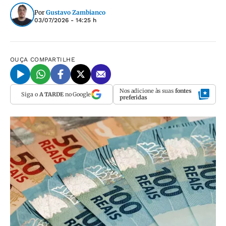
Por
Gustavo Zambianco
03/07/2026 - 14:25 h
OUÇA
COMPARTILHE
Nos adicione às suas
fontes
Siga o
A TARDE
no Google
preferidas