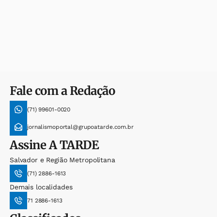
Fale com a Redação
(71) 99601-0020
jornalismoportal@grupoatarde.com.br
Assine
A TARDE
Salvador e Região Metropolitana
(71) 2886-1613
Demais localidades
71 2886-1613