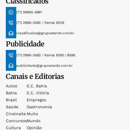
Classificados
(71) 99965-8961
(71) 2886-2683 / Ramal 8526
classificados@grupoatarde.com.br
Publicidade
(71) 2886-2683 / Ramal 8585 | 8586
publicidade@grupoatarde.com.br
Canais e Editorias
Autos
E.c. Bahia
Bahia
E.c. Vitória
Brasil
Empregos
Saúde
Gastronomia
Cineinsite
Muito
Concursos
Mundo
Cultura
Opinião