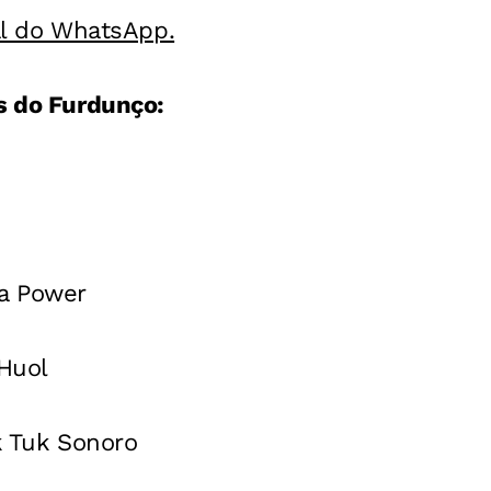
al do WhatsApp.
s do Furdunço:
a Power
 Huol
uk Tuk Sonoro