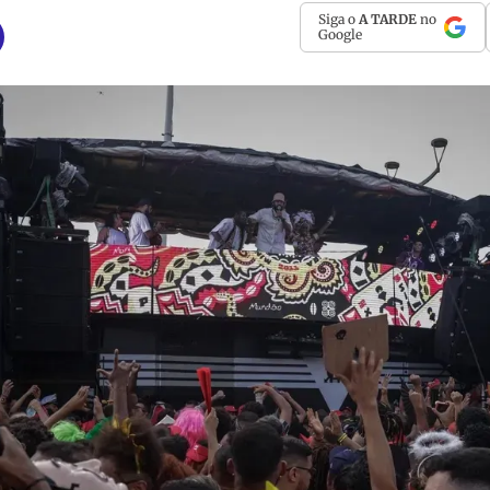
Siga o
A TARDE
no
Google