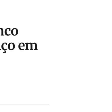
nco
nço em