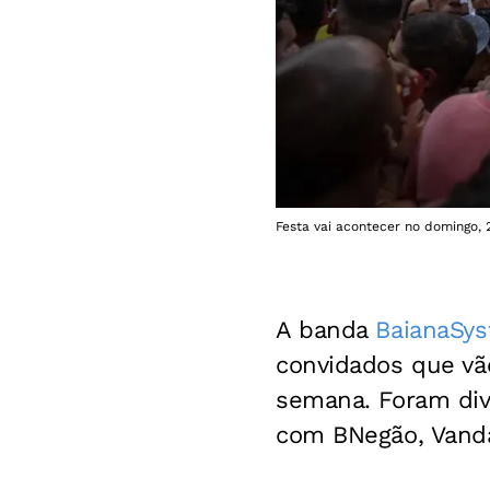
Festa vai acontecer no domingo, 
A banda
BaianaSy
convidados que vã
semana. Foram divu
com BNegão, Vandal