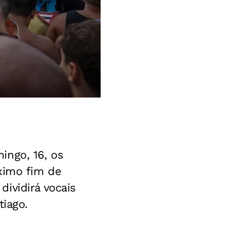
ingo, 16, os
ximo fim de
ividirá vocais
tiago.