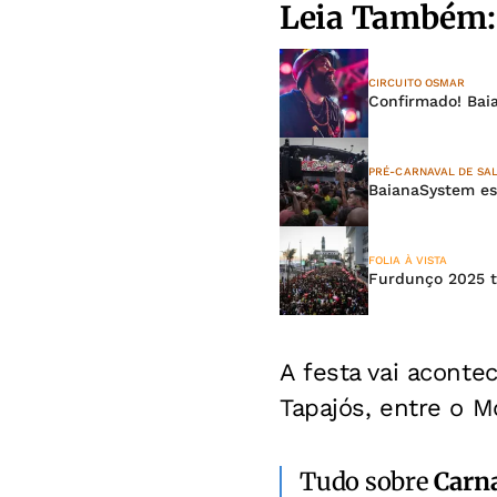
Leia Também:
CIRCUITO OSMAR
Confirmado! Bai
PRÉ-CARNAVAL DE SA
BaianaSystem es
FOLIA À VISTA
Furdunço 2025 t
A festa vai aconte
Tapajós, entre o M
Tudo sobre
Carn