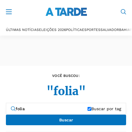
Últimas notícias
ÚLTIMAS NOTÍCIAS
ELEIÇÕES 2026
POLÍTICA
ESPORTES
SALVADOR
BAHIA
P
VOCÊ BUSCOU:
"folia"
Buscar por tag
Buscar