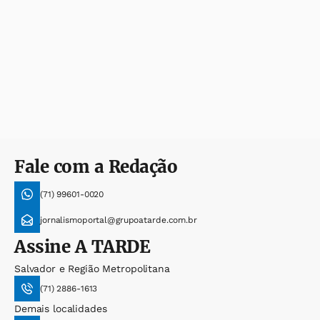
Fale com a Redação
(71) 99601-0020
jornalismoportal@grupoatarde.com.br
Assine
A TARDE
Salvador e Região Metropolitana
(71) 2886-1613
Demais localidades