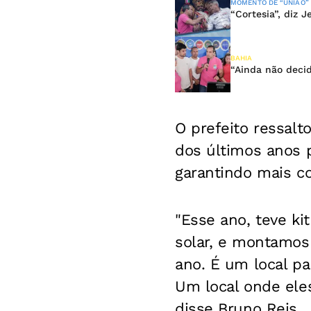
MOMENTO DE “UNIÃO”
“Cortesia”, diz 
BAHIA
“Ainda não decid
O prefeito ressalt
dos últimos anos 
garantindo mais co
"Esse ano, teve kit
solar, e montamos
ano. É um local p
Um local onde eles
disse Bruno Reis.