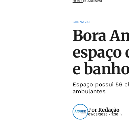
HOME
>
CARNAVAL
CARNAVAL
Bora Am
espaço 
e banh
Espaço possui 56 ch
ambulantes
Por
Redação
01/03/2025 - 1:30 h