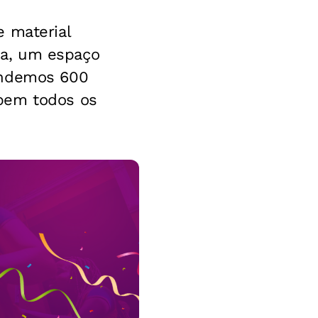
e material
lia, um espaço
endemos 600
ebem todos os