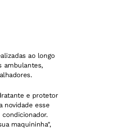
ealizadas ao longo
s ambulantes,
alhadores.
dratante e protetor
a novidade esse
 condicionador.
sua maquininha",