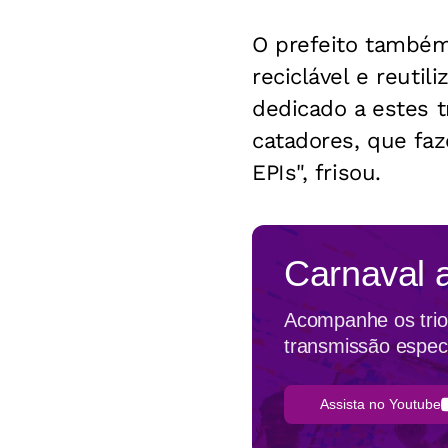
O prefeito também
reciclável e reutil
dedicado a estes 
catadores, que fa
EPIs", frisou.
Carnaval 
Acompanhe os trios
transmissão espec
Assista no Youtube