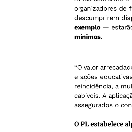
organizadores de f
descumprirem disp
exemplo
— estarão
mínimos
.
“O valor arrecada
e ações educativas
reincidência, a mu
cabíveis. A aplica
assegurados o cont
O PL estabelece a