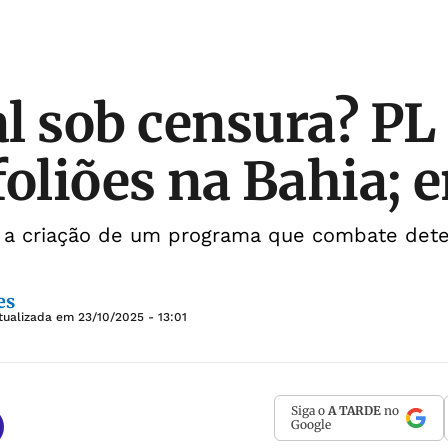
l sob censura? PL
foliões na Bahia; 
vê a criação de um programa que combate dete
es
tualizada em
23/10/2025 - 13:01
Siga o
A TARDE
no
Google