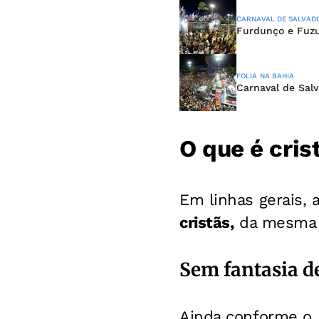
CARNAVAL DE SALVAD
Furdunço e Fuzu
FOLIA NA BAHIA
Carnaval de Salv
O que é cris
Em linhas gerais, 
cristãs,
da mesma f
Sem fantasia de
Ainda conforme o 