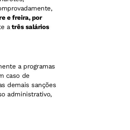
 comprovadamente,
 e freira, por
te a
três salários
amente a programas
Em caso de
das demais sanções
o administrativo,