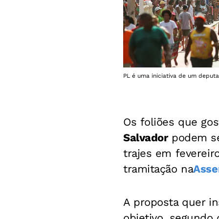
PL é uma iniciativa de um deputa
Os foliões que go
Salvador
podem ser
trajes em fevereir
tramitação na
Asse
A proposta quer in
objetivo, segundo 