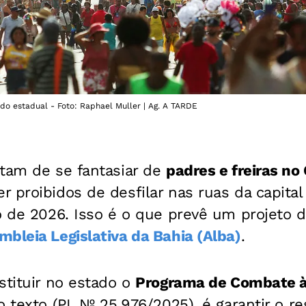
do estadual - Foto: Raphael Muller | Ag. A TARDE
stam de se fantasiar de
padres e freiras no
 proibidos de desfilar nas ruas da capita
o de 2026. Isso é o que prevê um projeto d
mbleia Legislativa da Bahia (Alba)
.
stituir no estado o
Programa de Combate à 
o texto (PL Nº 25.976/2025), é garantir o re