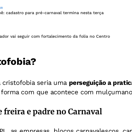
OR
ê: cadastro para pré-carnaval termina nesta terça
ador vai seguir com fortalecimento da folia no Centro
tofobia?
a cristofobia seria uma
perseguição a pratic
orma com que acontece com mulçumanos 
 freira e padre no Carnaval
PL, as empresas, blocos carnavalescos, ca