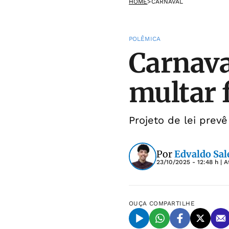
HOME
>
CARNAVAL
POLÊMICA
Carnava
multar 
Projeto de lei pre
Por
Edvaldo Sal
23/10/2025 - 12:48 h
| A
OUÇA
COMPARTILHE