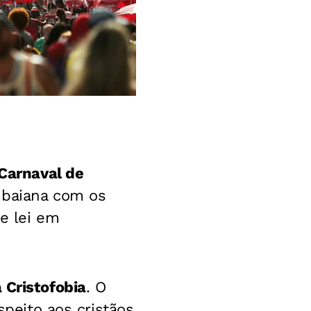
 Carnaval de
l baiana com os
e lei em
Cristofobia
. O
speito aos cristãos