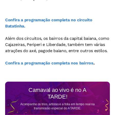
Confira a programação completa no circuito
Batatinha.
Além dos circuitos, os bairros da capital baiana, como
Cajazeiras, Periperi e Liberdade, também tem várias
atrações do axé, pagode baiano, entre outros estilos.
Confira a programação completa nos bairros
.
Carnaval ao vivo é no
A
TARDE!
Acompanhe os trios, artistas e a folia em tempo real na
transmissão especial do A TARDE.