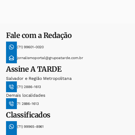
Fale com a Redação
(71) 99601-0020
jornalismoportal@grupoatarde.com.br
Assine
A TARDE
Salvador e Região Metropolitana
(71) 2886-1613
Demais localidades
71 2886-1613
Classificados
(71) 99965-8961