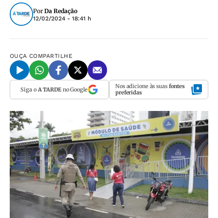
Por
Da Redação
12/02/2024 - 18:41 h
OUÇA
COMPARTILHE
Nos adicione às suas
fontes
Siga o
A TARDE
no Google
preferidas