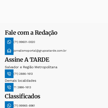
Fale com a Redação
(71) 99601-0020
jornalismoportal@grupoatarde.com.br
Assine
A TARDE
Salvador e Região Metropolitana
(71) 2886-1613
Demais localidades
71 2886-1613
Classificados
(71) 99965-8961