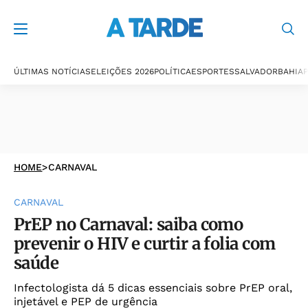
ÚLTIMAS NOTÍCIAS
ELEIÇÕES 2026
POLÍTICA
ESPORTES
SALVADOR
BAHIA
P
HOME
>
CARNAVAL
CARNAVAL
PrEP no Carnaval: saiba como
prevenir o HIV e curtir a folia com
saúde
Infectologista dá 5 dicas essenciais sobre PrEP oral,
injetável e PEP de urgência