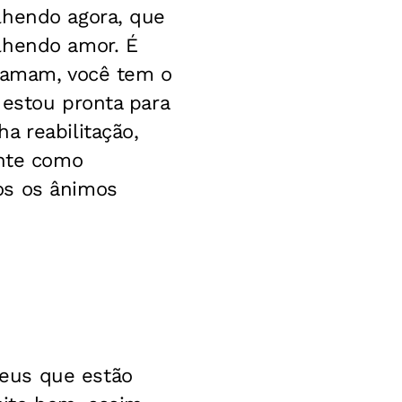
lhendo agora, que
lhendo amor. É
e amam, você tem o
 estou pronta para
a reabilitação,
ente como
os os ânimos
eus que estão