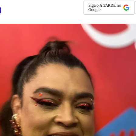
Siga o
A TARDE
no
Google