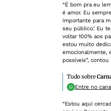
“É bom pra eu lem
é amor. Eu sempre
importante para m
seu público.’ Eu t
voltar 100% aos pa
estou muito dedica
emocionalmente, e
possíveis”, contou 
Tudo sobre
Carn
Entre no can
“Estou aqui cerca