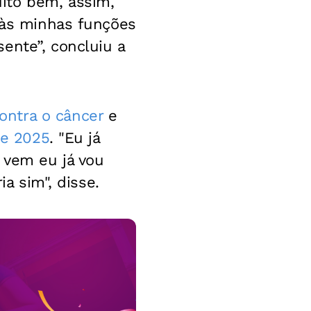
ito bem, assim,
o às minhas funções
ente”, concluiu a
ontra o câncer
e
de 2025
. "Eu já
 vem eu já vou
ia sim", disse.