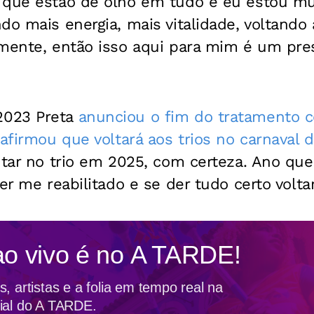
 que estão de olho em tudo e eu estou mu
do mais energia, mais vitalidade, voltand
mente, então isso aqui para mim é um pres
2023 Preta
anunciou o fim do tratamento c
afirmou que voltará aos trios no carnaval 
ntar no trio em 2025, com certeza. Ano que
er me reabilitado e se der tudo certo voltar
ao vivo é no
A TARDE!
, artistas e a folia em tempo real na
ial do A TARDE.