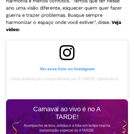
harmonia e menos conflitos. "Temos que ter nesse
ano uma visão diferente, esquecer quem quer fazer
guerra e trazer problemas. Busque sempre
harmonizar o espaço onde você estiver", disse.
Veja
vídeo:
Ver essa foto no Instagram
Uma publicação compartilhada por A TARDE (@atardeoficial)
Carnaval ao vivo é no
A
TARDE!
Acompanhe os trios, artistas e a folia em tempo real na
transmissão especial do A TARDE.