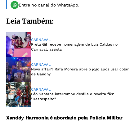
Entre no canal do WhatsApp.
Leia Também:
CARNAVAL
Preta Gil recebe homenagem de Luiz Caldas no
Carnaval; assista
CARNAVAL
Novo affair? Rafa Moreira abre o jogo após usar colar
de Gandhy
CARNAVAL
Léo Santana interrompe desfile e revolta fãs:
"Desrespeito"
Xanddy Harmonia é abordado pela Polícia Militar