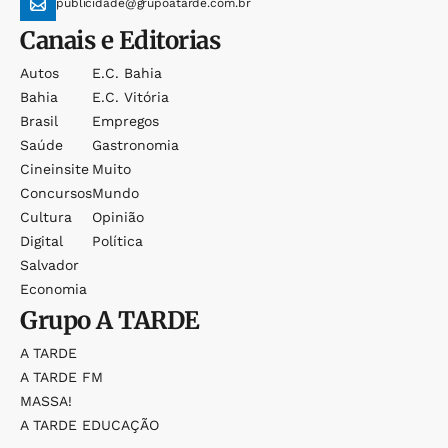
publicidade@grupoatarde.com.br
Canais e Editorias
Autos
E.c. Bahia
Bahia
E.c. Vitória
Brasil
Empregos
Saúde
Gastronomia
Cineinsite
Muito
Concursos
Mundo
Cultura
Opinião
Digital
Política
Salvador
Economia
Grupo
A TARDE
A TARDE
A TARDE FM
MASSA!
A TARDE EDUCAÇÃO