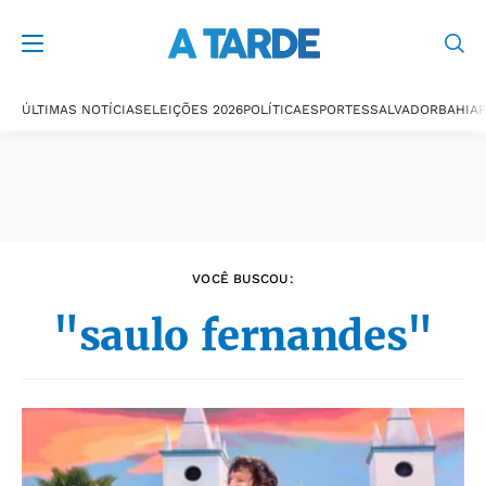
Últimas notícias
ÚLTIMAS NOTÍCIAS
ELEIÇÕES 2026
POLÍTICA
ESPORTES
SALVADOR
BAHIA
P
VOCÊ BUSCOU:
"saulo fernandes"