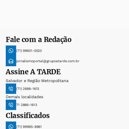
Fale com a Redação
(71) 99601-0020
jornalismoportal@grupoatarde.com.br
Assine
A TARDE
Salvador e Região Metropolitana
(71) 2886-1613
Demais localidades
71 2886-1613
Classificados
(71) 99965-8961