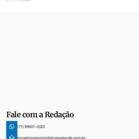
Fale com a Redação
(71) 99601-0020
jornalismoportal@grupoatarde.com.br