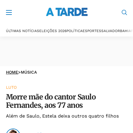
ÚLTIMAS NOTÍCIAS
ELEIÇÕES 2026
POLÍTICA
ESPORTES
SALVADOR
BAHIA
P
HOME
>
MÚSICA
LUTO
Morre mãe do cantor Saulo
Fernandes, aos 77 anos
Além de Saulo, Estela deixa outros quatro filhos