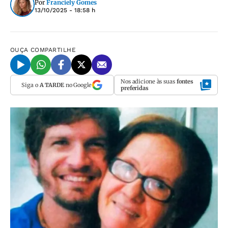
Por
Franciely Gomes
13/10/2025 - 18:58 h
OUÇA
COMPARTILHE
Nos adicione às suas
fontes
Siga o
A TARDE
no Google
preferidas