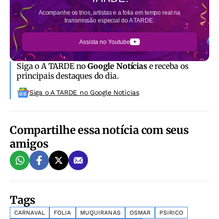
Acompanhe os trios, artistas e a folia em tempo real na
transmissão especial do A TARDE.
Assista no Youtube
Siga o A TARDE no
Google Notícias
e receba os
principais destaques do dia.
Siga o A TARDE no Google Noticias
Compartilhe essa notícia com seus
amigos
Tags
CARNAVAL
FOLIA
MUQUIRANAS
OSMAR
PSIRICO