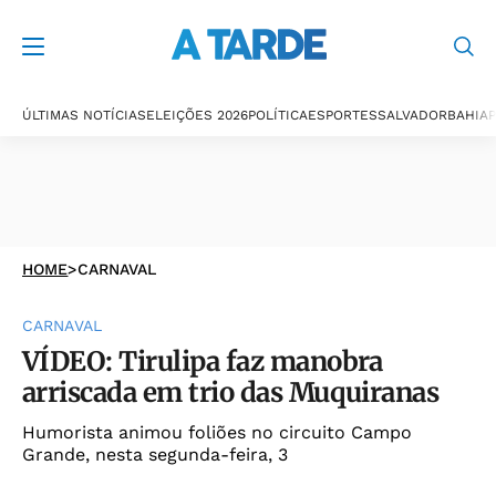
ÚLTIMAS NOTÍCIAS
ELEIÇÕES 2026
POLÍTICA
ESPORTES
SALVADOR
BAHIA
P
HOME
>
CARNAVAL
CARNAVAL
VÍDEO: Tirulipa faz manobra
arriscada em trio das Muquiranas
Humorista animou foliões no circuito Campo
Grande, nesta segunda-feira, 3