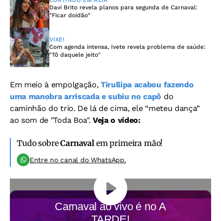
CURTINDO EM ALTA
Davi Brito revela planos para segunda de Carnaval:
"Ficar doidão"
VIXE!
Com agenda intensa, Ivete revela problema de saúde:
"Tô daquele jeito"
Em meio à empolgação,
Tirullipa acabou fazendo
uma manobra arriscada e subiu no capô
do
caminhão do trio. De lá de cima, ele “meteu dança”
ao som de "Toda Boa".
Veja o vídeo:
Tudo sobre
Carnaval
em primeira mão!
Entre no canal do WhatsApp.
Carnaval ao vivo é no
A
TARDE!