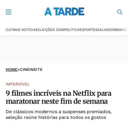
ÚLTIMAS NOTÍCIAS
ELEIÇÕES 2026
POLÍTICA
ESPORTES
SALVADOR
BAHIA
P
HOME
>
CINEINSITE
IMPERDÍVEL
9 filmes incríveis na Netflix para
maratonar neste fim de semana
De clássicos modernos a suspenses premiados,
seleção reúne histórias para todos os gostos