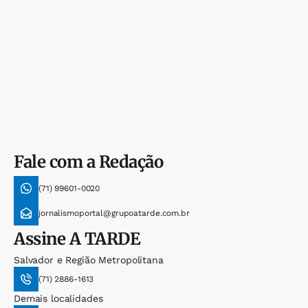
Fale com a Redação
(71) 99601-0020
jornalismoportal@grupoatarde.com.br
Assine
A TARDE
Salvador e Região Metropolitana
(71) 2886-1613
Demais localidades