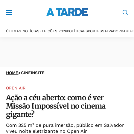
ÚLTIMAS NOTÍCIAS
ELEIÇÕES 2026
POLÍTICA
ESPORTES
SALVADOR
BAHIA
P
HOME
>
CINEINSITE
OPEN AIR
Ação a céu aberto: como é ver
Missão Impossível no cinema
gigante?
Com 325 m² de pura imersão, público em Salvador
viveu noite eletrizante no Open Air