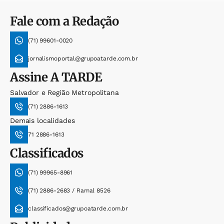
Fale com a Redação
(71) 99601-0020
jornalismoportal@grupoatarde.com.br
Assine
A TARDE
Salvador e Região Metropolitana
(71) 2886-1613
Demais localidades
71 2886-1613
Classificados
(71) 99965-8961
(71) 2886-2683 / Ramal 8526
classificados@grupoatarde.com.br