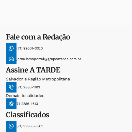
Fale com a Redação
(71) 99601-0020
jornalismoportal@grupoatarde.com.br
Assine
A TARDE
Salvador e Região Metropolitana
(71) 2886-1613
Demais localidades
71 2886-1613
Classificados
(71) 99965-8961