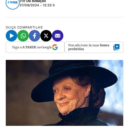
Por
Da Redação
27/09/2024 - 12:33 h
OUÇA
COMPARTILHE
Nos adicione às suas
fontes
Siga o
A TARDE
no Google
preferidas