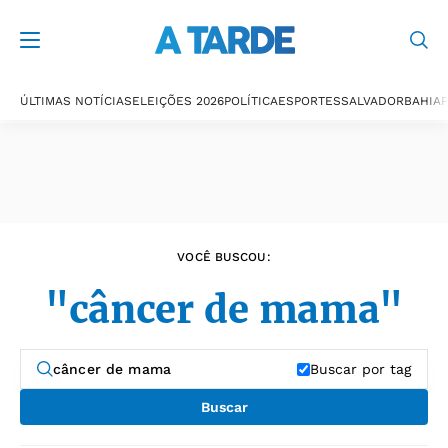
Últimas notícias
ÚLTIMAS NOTÍCIAS
ELEIÇÕES 2026
POLÍTICA
ESPORTES
SALVADOR
BAHIA
P
VOCÊ BUSCOU:
"câncer de mama"
Buscar por tag
Buscar