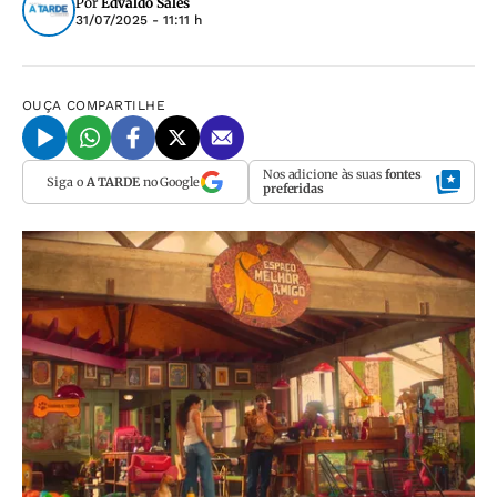
Por
Edvaldo Sales
31/07/2025 - 11:11 h
OUÇA
COMPARTILHE
Nos adicione às suas
fontes
Siga o
A TARDE
no Google
preferidas