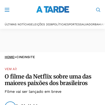
ÚLTIMAS NOTÍCIAS
ELEIÇÕES 2026
POLÍTICA
ESPORTES
SALVADOR
BAHIA
P
HOME
>
CINEINSITE
VEM AÍ!
O filme da Netflix sobre uma das
maiores paixões dos brasileiros
Filme vai ser lançado em breve