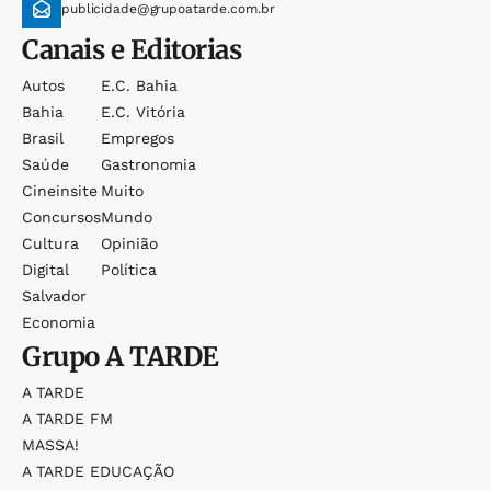
publicidade@grupoatarde.com.br
Canais e Editorias
Autos
E.c. Bahia
Bahia
E.c. Vitória
Brasil
Empregos
Saúde
Gastronomia
Cineinsite
Muito
Concursos
Mundo
Cultura
Opinião
Digital
Política
Salvador
Economia
Grupo
A TARDE
A TARDE
A TARDE FM
MASSA!
A TARDE EDUCAÇÃO