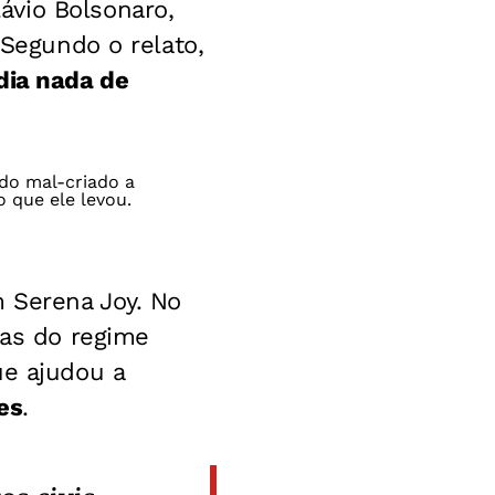
ávio Bolsonaro,
 Segundo o relato,
dia nada de
do mal-criado a
 que ele levou.
 Serena Joy. No
cas do regime
ue ajudou a
es
.