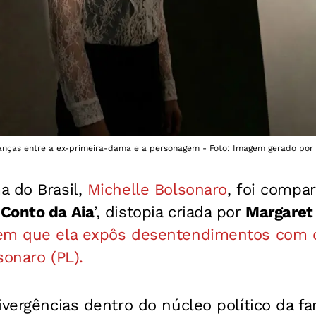
nças entre a ex-primeira-dama e a personagem - Foto: Imagem gerado por 
a do Brasil,
Michelle Bolsonaro
, foi compa
 Conto da Aia
’, distopia criada por
Margaret
em que ela expôs desentendimentos com o
sonaro (PL).
ivergências dentro do núcleo político da fa