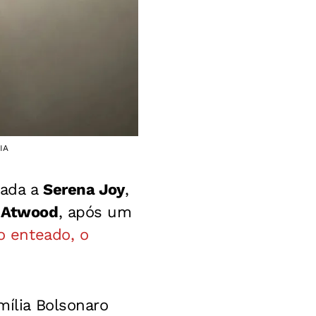
IA
rada a
Serena Joy
,
 Atwood
, após um
 enteado, o
mília Bolsonaro