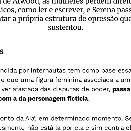
 de Atwood, as mulheres perdem direit
icos, como ler e escrever, e Serena pas
tar a própria estrutura de opressão qu
sustentou.
s
dida por internautas tem como base essa v
de que uma figura feminina associada a um
 ver afastada das disputas de poder,
passa
com a da personagem fictícia
.
 ‘Conto da Aia’, em determinado momento, S
esmente não está lá por ela e sim contra el