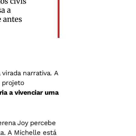
os civis
sa a
e antes
irada narrativa. A
 projeto
ria a vivenciar uma
erena Joy percebe
a. A Michelle está