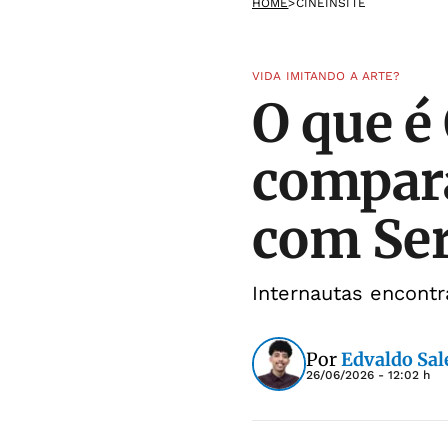
HOME
>
CINEINSITE
VIDA IMITANDO A ARTE?
O que é
compar
com Ser
Internautas encont
Por
Edvaldo Sal
26/06/2026 - 12:02 h