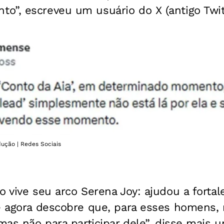
o”, escreveu um usuário do X (antigo Twitt
dução | Redes Sociais
o vive seu arco Serena Joy: ajudou a forta
 e agora descobre que, para esses homens,
 mas não para participar dele”, disse mais 