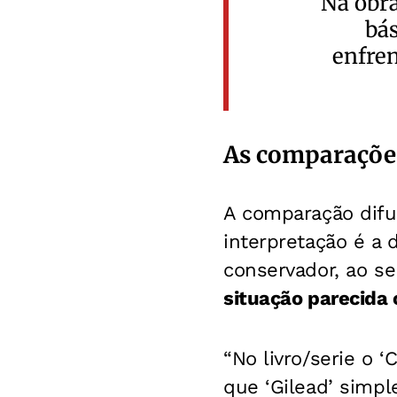
Na obra
bás
enfren
As comparaçõe
A comparação difun
interpretação é a 
conservador, ao se
situação parecida 
“No livro/serie o
que ‘Gilead’ simpl