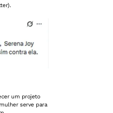
er).
lecer um projeto
 mulher serve para
um.