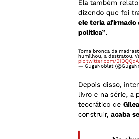
Ela também relato
dizendo que foi tr
ele teria afirmado
política”
.
Toma bronca da madrasta
humilhou, a destratou. V
pic.twitter.com/B1OQQqA
— GugaNoblat (@GugaN
Depois disso, int
livro e na série, 
teocrático de
Gile
construir,
acaba se