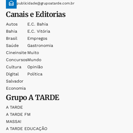
publicidade@grupoatarde.com.br
Canais e Editorias
Autos
E.c. Bahia
Bahia
E.c. Vitória
Brasil
Empregos
Saúde
Gastronomia
Cineinsite
Muito
Concursos
Mundo
Cultura
Opinião
Digital
Política
Salvador
Economia
Grupo
A TARDE
A TARDE
A TARDE FM
MASSA!
A TARDE EDUCAÇÃO