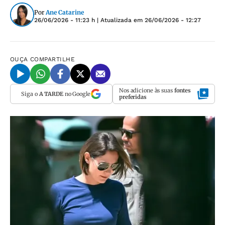
Por
Ane Catarine
26/06/2026 - 11:23 h
| Atualizada em
26/06/2026 - 12:27
OUÇA
COMPARTILHE
Nos adicione às suas
fontes
Siga o
A TARDE
no Google
preferidas