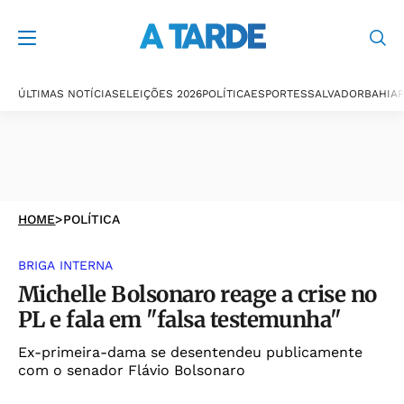
ÚLTIMAS NOTÍCIAS
ELEIÇÕES 2026
POLÍTICA
ESPORTES
SALVADOR
BAHIA
P
HOME
>
POLÍTICA
BRIGA INTERNA
Michelle Bolsonaro reage a crise no
PL e fala em "falsa testemunha"
Ex-primeira-dama se desentendeu publicamente
com o senador Flávio Bolsonaro