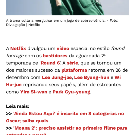
A trama volta a mergulhar em um jogo de sobrevivência. - Foto:
Divulgação | Netflix
A
Netflix
divulgou um
vídeo
especial no estilo
found
footage
com os
bastidores
da aguardada 2ª
temporada de '
Round 6
'. A
série
, que se tornou um
dos maiores sucesso da
plataforma
retorna em 26 de
dezembro com
Lee Jung-jae
,
Lee Byung-hun
e
Wi
Ha-jun
reprisando seus papéis, além de estreantes
como
Yim Si-wan
e
Park Gyu-young
.
Leia mais:
>>
'Ainda Estou Aqui’ é inscrito em 8 categorias no
Oscar; saiba quais
>>
'Moana 2’: preciso assistir ao primeiro filme para