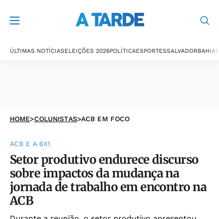
ÚLTIMAS NOTÍCIAS
ELEIÇÕES 2026
POLÍTICA
ESPORTES
SALVADOR
BAHIA
P
HOME
>
COLUNISTAS
>
ACB EM FOCO
ACB E A 6X1
Setor produtivo endurece discurso
sobre impactos da mudança na
jornada de trabalho em encontro na
ACB
Durante a reunião, o setor produtivo apresentou