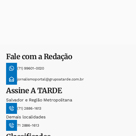
Fale com a Redação
(71) 99601-0020
jornalismoportal@grupoatarde.com.br
Assine
A TARDE
Salvador e Região Metropolitana
(71) 2886-1613
Demais localidades
71 2886-1613