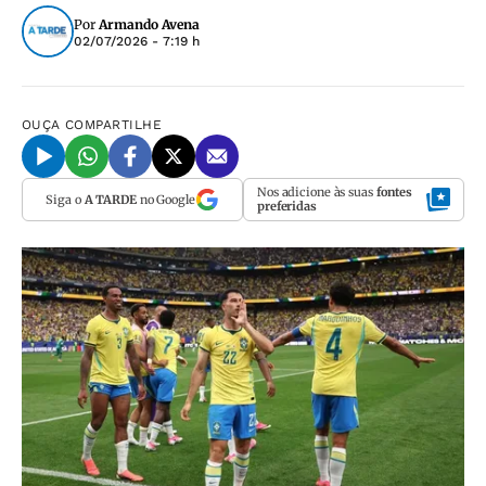
Por
Armando Avena
02/07/2026 - 7:19 h
OUÇA
COMPARTILHE
Nos adicione às suas
fontes
Siga o
A TARDE
no Google
preferidas