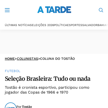
ÚLTIMAS NOTÍCIAS
ELEIÇÕES 2026
POLÍTICA
ESPORTES
SALVADOR
BAHIA
P
HOME
>
COLUNISTAS
>
COLUNA DO TOSTÃO
FUTEBOL
Seleção Brasleira: Tudo ou nada
Tostão é cronista esportivo, participou como
jogador das Copas de 1966 e 1970
Por
Tostão